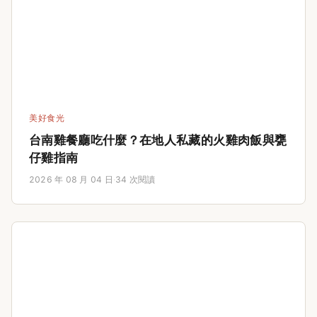
美好食光
台南雞餐廳吃什麼？在地人私藏的火雞肉飯與甕
仔雞指南
2026 年 08 月 04 日
·
34 次閱讀