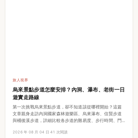
旅人視界
烏來景點步道怎麼安排？內洞、瀑布、老街一日
遊實走路線
第一次挑戰烏來景點步道，卻不知道該從哪裡開始？這篇
文章親身走訪內洞國家森林遊樂區、烏來瀑布、信賢步道
與桶後溪步道，詳細比較各步道的難易度、步行時間、門
票與交通方式，並分享在地人推薦的泰雅美食和停車撇
2026 年 08 月 04 日
·
41 次閱讀
步，讓你輕鬆規劃一趟完美的烏來一日遊。無論你是親子