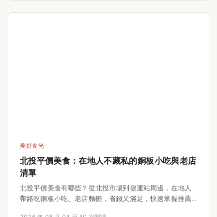
你最實用的玩水攻略，從安全度、適合年齡到設備，一次
說清楚。
美好食光
北投平價美食：在地人不藏私的銅板小吃與老店
清單
北投平價美食有哪些？從北投市場到捷運站周邊，在地人
帶路吃銅板小吃、老店麵攤，省錢又滿足，快速掌握推薦
清單！
2026 年 08 月 04 日
·
40 次閱讀