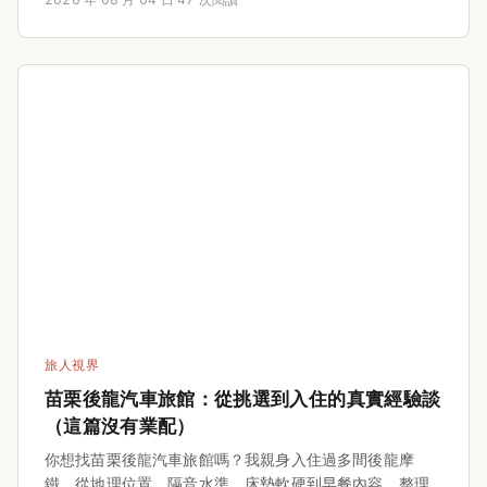
疑問解答，讓你輕鬆規劃台東親子輕旅行。
旅人視界
苗栗後龍汽車旅館：從挑選到入住的真實經驗談
（這篇沒有業配）
你想找苗栗後龍汽車旅館嗎？我親身入住過多間後龍摩
鐵，從地理位置、隔音水準、床墊軟硬到早餐內容，整理