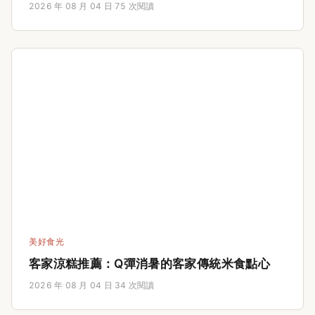
2026 年 08 月 04 日
·
75 次閱讀
理價格住到高CP值的房間。無論是情侶度假、家庭出
遊還是商務出差，看完這篇就能避開大半地雷。文末還
有常見問答，直接解決你的訂房疑惑。如果你正在猶豫
該不該選汽車旅館，或想避開那些照片好看但實際很雷
的冤枉房，這篇就是你的最佳參考指南。
美好食光
客家涼糕推薦：Q彈消暑的客家傳統米食點心
2026 年 08 月 04 日
·
34 次閱讀