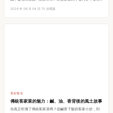
出最實用的挑選心法。這篇文章不談官網話術，只用真實
2026 年 08 月 04 日
·
75 次閱讀
經驗告訴你訂房前要注意哪些細節，以及怎麼用合理價格
住到高CP值的房間。無論是情侶度假、家庭出遊還是商務
出差，看完這篇就能避開大半地雷。文末還有常見問答，
直接解決你的訂房疑惑。如果你正在猶豫該不該選汽車旅
館，或想避開那些照片好看但實際很雷的冤枉房，這篇就
是你的最佳參考指南。
美好食光
傳統客家菜的魅力：鹹、油、香背後的風土故事
你真正吃懂了傳統客家菜嗎？從鹹香下飯的客家小炒，到