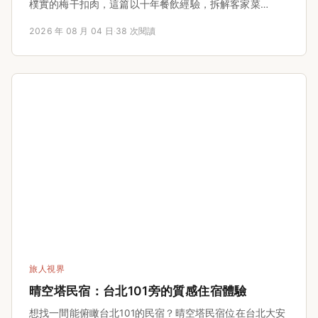
樸實的梅干扣肉，這篇以十年餐飲經驗，拆解客家菜
「鹹、油、香」背後的文化邏輯，並提供選材與火候的具
2026 年 08 月 04 日
·
38 次閱讀
體指南，讓你也能在家重現道地風味。
旅人視界
晴空塔民宿：台北101旁的質感住宿體驗
想找一間能俯瞰台北101的民宿？晴空塔民宿位在台北大安