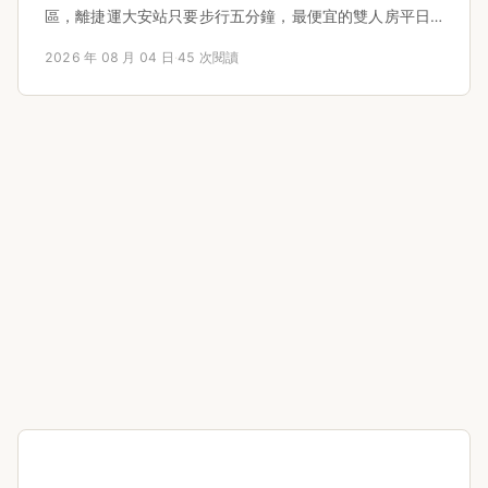
區，離捷運大安站只要步行五分鐘，最便宜的雙人房平日
只要2800元，還能邊泡澡邊看101夜景。我實際住過一
2026 年 08 月 04 日
·
45 次閱讀
晚，從check-in到早餐、週邊景點，真實體驗完整公開，
並整理三種房型價格比較、交通攻略，讓你第一次訂就不
踩雷。