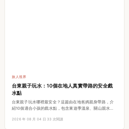
篇都能滿足你的需求。
旅人視界
台東親子玩水：10個在地人真實帶路的安全戲
水點
台東親子玩水哪裡最安全？這篇由在地爸媽親身帶路，介
紹10個適合小孩的戲水點，包含東遊季溫泉、關山親水公
園、都歷海灘等，詳細列出門票、營業時間、交通路線，
2026 年 08 月 04 日
·
33 次閱讀
並傳授溪邊海邊的防溺訣竅，讓你第一次帶孩子去台東玩
水也不慌。如果你正在規劃台東親子旅行，這篇文章會是