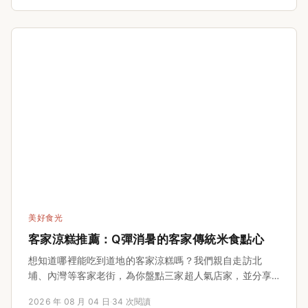
同遊還是健行好手，都能找到適合自己的路線，不用再上
網東拼西湊，一篇帶你掌握所有重點。
美好食光
客家涼糕推薦：Q彈消暑的客家傳統米食點心
想知道哪裡能吃到道地的客家涼糕嗎？我們親自走訪北
埔、內灣等客家老街，為你盤點三家超人氣店家，並分享
在家自製的完整食譜與關鍵訣竅。從保存方式、復熱技巧
2026 年 08 月 04 日
·
34 次閱讀
到常見失敗問題，一次說清楚，讓你在家也能重現這款Q彈