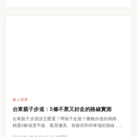
消暑的客家傳統米食點心。無論你是想找尋記憶中的古早
味，還是第一次嘗試這款客家甜點，這篇文章都能滿足
你，快來看看哪些店家值得一試，以及如何做出不輸老店
的涼糕吧！還沒吃過的朋友，快把這篇存起來，下次去客
家老街就知道怎麼買了。
旅人視界
台東親子步道：5條不累又好走的路線實測
台東親子步道該怎麼選？帶孩子走過十幾條步道的媽媽，
精選5條坡度平緩、風景優美、有廁所和停車場的路線，附
上實測長度、所需時間、交通資訊，還有新手爸媽常見的
2026 年 08 月 04 日
·
47 次閱讀