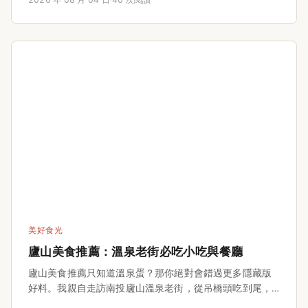
美好食光
廬山美食推薦：溫泉老街必吃小吃與餐廳
廬山美食推薦只知道溫泉蛋？那你絕對會錯過更多隱藏版
好料。我親自走訪南投廬山溫泉老街，從吊橋頭吃到尾，
整理必吃竹筒飯、馬告香腸、溫泉蛋、山產餐廳與隱藏版