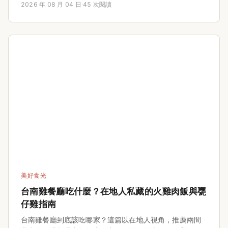
2026 年 08 月 04 日
·
45 次閱讀
原住民料理，每個攤位都附上價格、營業時間與真實
Google評分，並提供帶長輩小孩的點餐建議與半日散步路
線規劃，無論一日遊或二日遊都適用，讓你在廬山吃得像
在地人，完全不踩雷。這篇就是你的廬山美食地圖，不管
你是第一次來還是老經驗，都能找到新靈感。
美好食光
台南雞餐廳吃什麼？在地人私藏的火雞肉飯與甕
仔雞指南
台南雞餐廳到底該吃哪家？這篇以在地人視角，推薦兩間