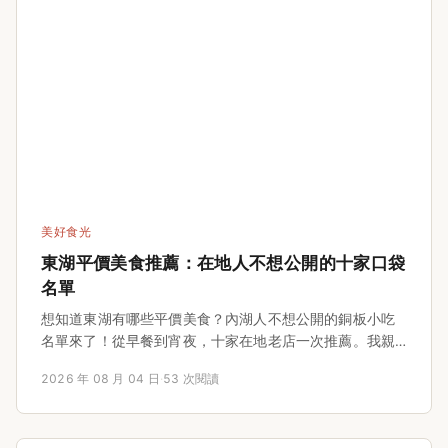
美好食光
東湖平價美食推薦：在地人不想公開的十家口袋
名單
想知道東湖有哪些平價美食？內湖人不想公開的銅板小吃
名單來了！從早餐到宵夜，十家在地老店一次推薦。我親
自走訪，把每一家的價格、地址、營業時間、必點菜色通
2026 年 08 月 04 日
·
53 次閱讀
通記錄下來，連在地人怎麼點餐的隱藏版吃法都告訴你。
這份東湖平價美食攻略，讓你花小錢也能吃出滿滿幸福
感，看完立刻收藏！無論是上班族午餐還是深夜嘴饞，這