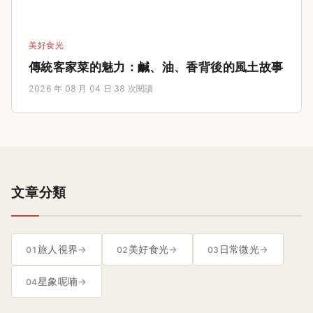
美好食光
傳統客家菜的魅力：鹹、油、香背後的風土故事
2026 年 08 月 04 日
·
38 次閱讀
文章分類
旅人視界
→
美好食光
→
日常微光
→
01
02
03
星象呢喃
→
04